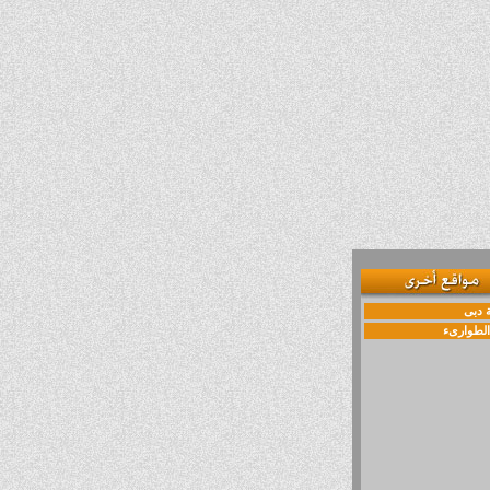
دبى
الطوارىء